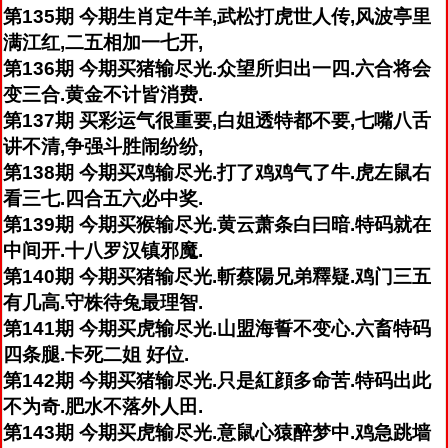
第135期 今期生肖定牛羊,武松打虎世人传,风波亭里
满江红,二五相加一七开,
第136期 今期买猪输尽光.众望所归出一四.六合将会
变三合.黄金不计皆消费.
第137期 买彩运气很重要,白姐透特都不要,七嘴八舌
讲不清,争强斗胜闹纷纷,
第138期 今期买鸡输尽光.打了鸡鸡气了牛.虎左鼠右
看三七.四合五六必中奖.
第139期 今期买猴输尽光.黄云萧条白曰暗.特码就在
中间开.十八罗汉镇邪魔.
第140期 今期买猪输尽光.斬蔡陽兄弟釋疑.鸡门三五
有几高.守株待兔最理智.
第141期 今期买虎输尽光.山盟海誓不变心.六畜特码
四条腿.卡死二姐 好位.
第142期 今期买猪输尽光.只是紅顔多命苦.特码出此
不为奇.肥水不落外人田.
第143期 今期买虎输尽光.意鼠心猿醉梦中.鸡急跳墙