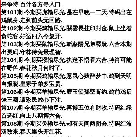
来争特.百计各方寻入口.
第101期 今期买虎输尽光.是在早晚一二天.特码出在
鸡鼠身.走到前头无回路.
第102期 今期买鸡输尽光.關雲長挂印封金.鼠上坐着
食蛇客.好运四六今复开.
第103期 今期买鼠输尽光.斬蔡陽兄弟釋疑.六合本期
出灵码.守株待兔最理智.
第104期 今期买猴输尽光.执迷不悟看六合.特肖可能
在野兽.春花秋月何时了.
第105期 今期买鸡输尽光.意鼠心猿醉梦中.鸡到天明
自报晓.皇家子弟多宝贵.
第106期 今期买羊输尽光.匿玉玺孫堅背約.鸡前鸡后
饶三圈.请彩民放心下注.
第107期 今期买羊输尽光.再博五位有财收.特码红绿
首选红.向上八期博六合.
第108期 今期买兔输尽光.却有天间两阴会.特码红波
双数来.春天里头开红花.