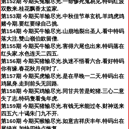
第152期 今期买兔输尽光.一命惨死鬼易见.特码红波
双数来.桂花飘香太监家.
第153期 今期买羊输尽光.中秋佳节单玄机.羊鸡虎鸡
赌今期.要红要绿自己挑.
第154期 今期买牛输尽光.山崩地裂出圣人.看中特码
落大注.雙山嶺伯欽留僧.
第155期 今期买牛输尽光.害得六尾也出来.特码落在
红头家.水色连天二四五.
第156期 今期买猪输尽光.执迷不悟看六合.看好特码
你有缘.春花秋月何时了.
第157期 今期买虎输尽光.是在早晚一二天.特码出在
鸡鼠身.走到前头无回路.
第158期 今期买鸡输尽光.同甘共苦是蛇猪.三心二意
失了志.特码隻看兔年虎.
第159期 今期买猪输尽光.有钱无米能过冬.财神送来
四五六.十谒朱门九不开.
第160期 今期买猴输尽光.如意吉祥庆丰年.特码出在
尾绿肖.加快四快点恢复.