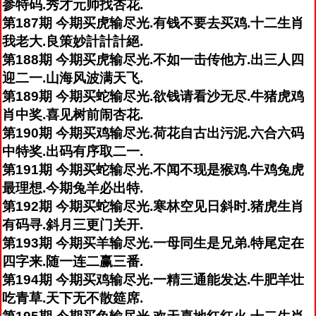
参特码.秀才元帅找杏花.
第187期 今期买虎输尽光.有钱不要去买鸡.十二生肖
我老大.良策妙計計計絕.
第188期 今期买虎输尽光.不如一击传他方.出三人四
迎二一.山海风波满天飞.
第189期 今期买蛇输尽光.欲钱请看沙无尽.牛猪虎鸡
肖中奖.喜见树前闹杏花.
第190期 今期买鸡输尽光.荷花自古出污泥.六合六码
中特奖.出码有序取二一.
第191期 今期买蛇输尽光.不闻不现是猴鸡.牛鸡兔虎
最理想.今期兔羊必出特.
第192期 今期买蛇输尽光.寒林空见日斜时.猪虎生肖
有码寻.斜月三更门关开.
第193期 今期买羊输尽光.一母同生是兄弟.特尾定在
四字来.随一连二赢三番.
第194期 今期买鸡输尽光.一精三通能发达.牛肥羊壮
吃青草.天下无不散筵席.