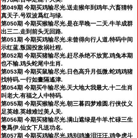
第049期 今期买鸡输尽光.送走猴年到鸡年.六畜猜特
真天子.号双波爲红与绿.
第050期 今期买猴输尽光.是在早晚一二天.牛羊成群
出三二.走到前头无回路.
第051期 今期买鸡输尽光.未曾得向行人道.特码中间
示红蓝.叛国投敌祸社程.
第052期 今期买猪输尽光.赶尽杀绝不放宽.鸡兔本期
也不输.鸡头蛇尾中生肖.
第053期 今期买鼠输尽光.日色高升月低微.蛇鸡鸡猪
找特码.一行如畫隔遙津.
第054期 今期买牛输尽光.天大地大我最大.十二生肖
叫老大.有福之人中特码.
第055期 今期买猴输尽光.朝三暮四梦难圆.行侠仗义
足英雄.英雄难过美人关.
第056期 今期买猪输尽光.满山遮绿是牛羊.忙碌三生
隻爲伊.仙女下凡送功名.
第057期 今期买鸡输尽光.鸡别鸡逢泪汪汪.鸡争虎斗