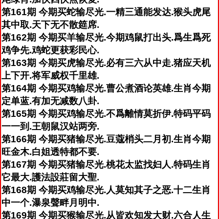
第161期 今期买蛇输尽光.一精三通能发达.猴头虎尾
其中取.天下无不散筵席.
第162期 今期买羊输尽光.今期鸡鼠打出头.爲生爲死
鸡争先.鸡蛇更获彩民心.
第163期 今期买虎输尽光.必有三六从中走.猪应天机
上下开.将军威权千里雄.
第164期 今期买鸡输尽光.曹公煮酒论英雄.生肖今期
定单蓝.有加无减数八卦.
第165期 今期买鸡输尽光.不爲離情莫折伊.特码平码
一一到.王朝鼠汉站两旁.
第166期 今期买猪输尽光.豆蔻梢头二月初.生肖今期
旺金木.白姐透特都不要.
第167期 今期买猪输尽光.桃花太监找妇人.特码生肖
它最大.護法設莊留大聖.
第168期 今期买鸡输尽光.人莫知其子之恶.十二生肖
中一个.瀑泉聲畔月明中.
第169期 今期买猴输尽光.从皆欢知发大财.六合人生