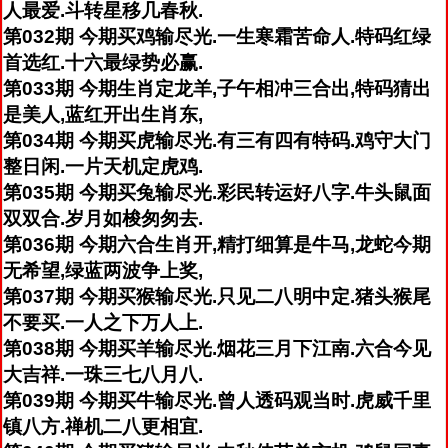
人最爱.斗转星移几春秋.
第032期 今期买鸡输尽光.一生寒霜苦命人.特码红绿
首选红.十六最绿势必赢.
第033期 今期生肖定龙羊,子午相冲三合出,特码猜出
是美人,蓝红开出生肖东,
第034期 今期买虎输尽光.有三有四有特码.鸡守大门
整日闲.一片天机定虎鸡.
第035期 今期买兔输尽光.彩民转运好八字.牛头鼠面
双双合.岁月如梭匆匆去.
第036期 今期六合生肖开,精打细算是牛马,龙蛇今期
无希望,绿蓝两波争上奖,
第037期 今期买猴输尽光.只见二八明中定.猪头猴尾
不要买.一人之下万人上.
第038期 今期买羊输尽光.烟花三月下江南.六合今见
大吉祥.一珠三七八月八.
第039期 今期买牛输尽光.曾人透码观当时.虎威千里
镇八方.禅机二八更相宜.