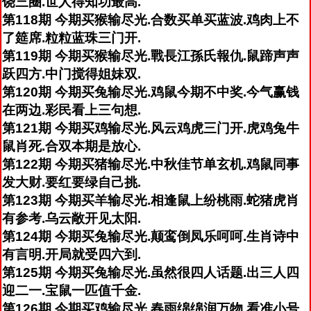
饶三圈.世人得知功最高.
第118期 今期买猴输尽光.合数买单买蓝波.鸡肉上不
了筵席.粒粒蓝珠三门开.
第119期 今期买猴输尽光.戰長江孫氏報仇.鼠蹄声声
跃四方.中门搅得姐妹双.
第120期 今期买兔输尽光.鸡鼠今期不中奖.今气赢钱
在两边.彩民看上三句想.
第121期 今期买鸡输尽光.风云鸡虎三门开.虎鸡兔牛
鼠肖死.合双本期是放心.
第122期 今期买猪输尽光.中秋佳节单玄机.鸡鼠同事
发大财.要红要绿自己挑.
第123期 今期买羊输尽光.相逢鼠上纷桃雨.蛇猪虎肖
有参考.乌云敞开见太阳.
第124期 今期买兔输尽光.颠鸾倒凤乐呵呵.生肖诗中
有言明.开局就受四六到.
第125期 今期买兔输尽光.虽然很四人话题.出三人四
迎二一.宝鼠一匹值千金.
第126期 今期买鸡输尽光.春雨绵绵润万物.看准小号