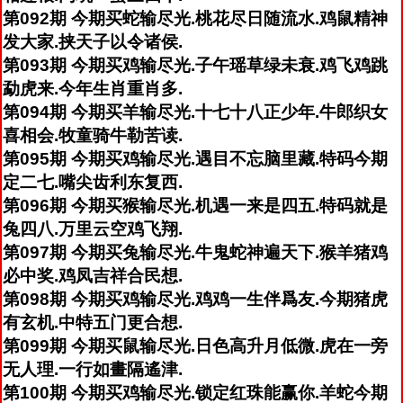
第092期 今期买蛇输尽光.桃花尽日随流水.鸡鼠精神
发大家.挟天子以令诸侯.
第093期 今期买鸡输尽光.子午瑶草绿未衰.鸡飞鸡跳
勐虎来.今年生肖重肖多.
第094期 今期买羊输尽光.十七十八正少年.牛郎织女
喜相会.牧童骑牛勒苦读.
第095期 今期买鸡输尽光.遇目不忘脑里藏.特码今期
定二七.嘴尖齿利东复西.
第096期 今期买猴输尽光.机遇一来是四五.特码就是
兔四八.万里云空鸡飞翔.
第097期 今期买兔输尽光.牛鬼蛇神遍天下.猴羊猪鸡
必中奖.鸡凤吉祥合民想.
第098期 今期买鸡输尽光.鸡鸡一生伴爲友.今期猪虎
有玄机.中特五门更合想.
第099期 今期买鼠输尽光.日色高升月低微.虎在一旁
无人理.一行如畫隔遙津.
第100期 今期买鸡输尽光.锁定红珠能赢你.羊蛇今期