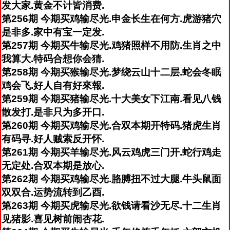
发大家.黄金不计皆消费.
第256期 今期买鸡输尽光.申金长生在何方.虎游猪穴
是非多.家中有宝一定发.
第257期 今期买牛输尽光.鸡猪照样不用防.生肖之中
我算大.特码合想你会猜.
第258期 今期买猴输尽光.梦绕云山十二层.蛇会冬眠
鸡会飞.好人自有好來報.
第259期 今期买猪输尽光.十大美女下江南.看见八钱
散发打.是非只为多开口.
第260期 今期买鸡输尽光.合双本期开特码.猪虎生肖
有码寻.好人贼索反开怀.
第261期 今期买羊输尽光.风云鸡虎三门开.蛇行鸡走
无定处.合双本期是放心.
第262期 今期买鸡输尽光.胳膊扭不过大腿.牛头鼠面
双双合.运势流转到乙酉.
第263期 今期买虎输尽光.欲钱请看沙无尽.十二生肖
见猪影.喜见树前闹杏花.