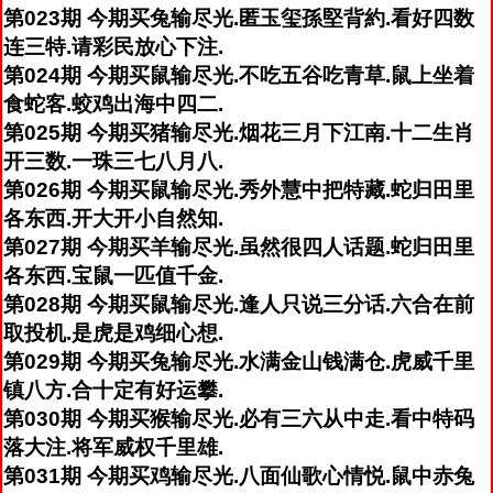
第023期 今期买兔输尽光.匿玉玺孫堅背約.看好四数
连三特.请彩民放心下注.
第024期 今期买鼠输尽光.不吃五谷吃青草.鼠上坐着
食蛇客.蛟鸡出海中四二.
第025期 今期买猪输尽光.烟花三月下江南.十二生肖
开三数.一珠三七八月八.
第026期 今期买鼠输尽光.秀外慧中把特藏.蛇归田里
各东西.开大开小自然知.
第027期 今期买羊输尽光.虽然很四人话题.蛇归田里
各东西.宝鼠一匹值千金.
第028期 今期买鼠输尽光.逢人只说三分话.六合在前
取投机.是虎是鸡细心想.
第029期 今期买兔输尽光.水满金山钱满仓.虎威千里
镇八方.合十定有好运攀.
第030期 今期买猴输尽光.必有三六从中走.看中特码
落大注.将军威权千里雄.
第031期 今期买鸡输尽光.八面仙歌心情悦.鼠中赤兔