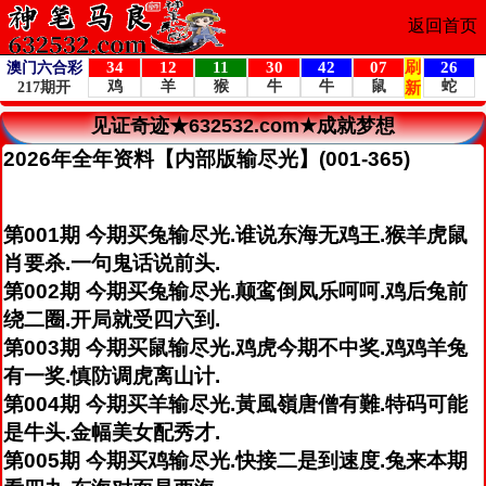
返回首页
见证奇迹★632532.com★成就梦想
2026年全年资料【内部版输尽光】(001-365)
第001期 今期买兔输尽光.谁说东海无鸡王.猴羊虎鼠
肖要杀.一句鬼话说前头.
第002期 今期买兔输尽光.颠鸾倒凤乐呵呵.鸡后兔前
绕二圈.开局就受四六到.
第003期 今期买鼠输尽光.鸡虎今期不中奖.鸡鸡羊兔
有一奖.慎防调虎离山计.
第004期 今期买羊输尽光.黃風嶺唐僧有難.特码可能
是牛头.金幅美女配秀才.
第005期 今期买鸡输尽光.快接二是到速度.兔来本期