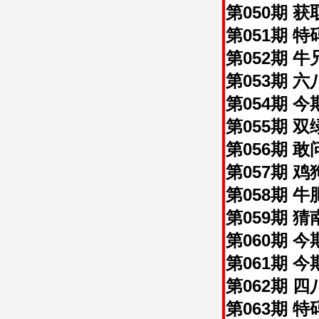
第050期 
第051期 
第052期 
第053期 
第054期 
第055期 
第056期 
第057期 
第058期 
第059期 
第060期 
第061期 
第062期 
第063期 