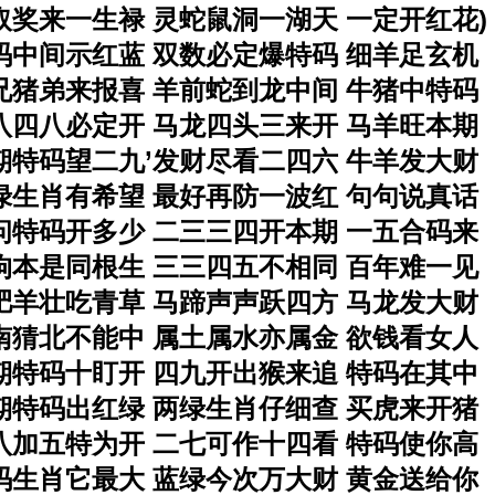
获取奖来一生禄 灵蛇鼠洞一湖天 一定开红花)
特码中间示红蓝 双数必定爆特码 细羊足玄机
牛兄猪弟来报喜 羊前蛇到龙中间 牛猪中特码
六八四八必定开 马龙四头三来开 马羊旺本期
今期特码望二九’发财尽看二四六 牛羊发大财
双绿生肖有希望 最好再防一波红 句句说真话
敢问特码开多少 二三三四开本期 一五合码来
鸡狗本是同根生 三三四五不相同 百年难一见
牛肥羊壮吃青草 马蹄声声跃四方 马龙发大财
猜南猜北不能中 属土属水亦属金 欲钱看女人
今期特码十盯开 四九开出猴来追 特码在其中
今期特码出红绿 两绿生肖仔细查 买虎来开猪
四八加五特为开 二七可作十四看 特码使你高
特码生肖它最大 蓝绿今次万大财 黄金送给你