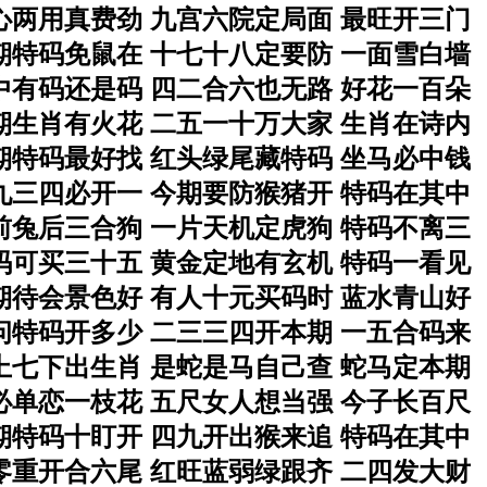
一心两用真费劲 九宫六院定局面 最旺开三门
今期特码免鼠在 十七十八定要防 一面雪白墙
码中有码还是码 四二合六也无路 好花一百朵
今期生肖有火花 二五一十万大家 生肖在诗内
今期特码最好找 红头绿尾藏特码 坐马必中钱
三九三四必开一 今期要防猴猪开 特码在其中
马前兔后三合狗 一片天机定虎狗 特码不离三
正码可买三十五 黄金定地有玄机 特码一看见
今期待会景色好 有人十元买码时 蓝水青山好
敢问特码开多少 二三三四开本期 一五合码来
六上七下出生肖 是蛇是马自己查 蛇马定本期
何必单恋一枝花 五尺女人想当强 今子长百尺
今期特码十盯开 四九开出猴来追 特码在其中
四零重开合六尾 红旺蓝弱绿跟齐 二四发大财