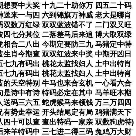
今期想要中大奖 十九二十助你万 四五二十码
财神送来一与四 六到锦旗万神威 老大是哪肖
特码双数万红绿 双双蓝波错不了 二门双又旺
旺波四七分其位 二落差马后来追 博大取双绿
鸡龙相合二八出 今期定要防三九 马猪定中特
单蓝生肖今期查 双双红波来中奖 中期开凶日
三五七九有码出 桃花太监找妇人 土中出特肖
三五七九有码出 桃花太监找妇人 土中出特肖
蓝蓝的天空特别 牛马也来合玄机 一心看六合
三句是诗中有诗 特码必定在其中 马羊旺本期
道人送码三六五 蛇虎猴马来领钱 万三万四四
三兄有势走幸运 开头结尾定有局 鸡猪满天下
五八四十可以查 查出特码一家亲 双数狗虎特)
马后来羊特码中 三七进二得三码 兔鸡万大财