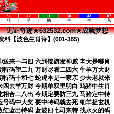
见证奇迹★632532.com★成就梦想
资料【波色生肖诗】(001-365)
财神送来一与四 六到锦旗发神威 老大是哪肖
今期特码望二九 万财尽看二四六 牛羊万大财
本期特码十和七 蛇虎本是一家亲 少去老就来
五来四去羊万财 今期单双里明白 鸡猪中生肖
鸡龙相合二八出 今期定要防三九 马猪定中特
幸运号码中大奖 要中特码就去死 细羊捉玄机
单数红蓝出特码 蓝波四七司来特 找水火的码