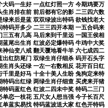
买个大码一生好 一点红灯照一方 今期鸡要万
蓝头生肖排在前 前后都有它的影 二三四六数
前是绿来后是蓝 双双绿波出特码 欲钱找老大
敢问特码开多少 二三三四开本期 一五合码来
龙门三五有几高 马后来到千里远 一国王侯相
今期蓝尾出生肖 红波必定爆特码 牛鸡中大奖
求来神仙变八戒 翻天覆地看牛羊 六七成四二
出蓝出红防尾门 双绿生肖仔细杀 码开石头字
今期生肖头还绿 一左一右数相反 花开百日红
日行千里是好马 十全十美人生盼 兔狗定来特
今期特码出红绿 两绿生肖仔细查 买虎来开猪
今期特码蓝红色 红波二四未中奖 特码二三门
何必单恋一枝花 五尺女人想当强 今子长百尺
单红单蓝实易找 特码蓝波送大家 红色开特码