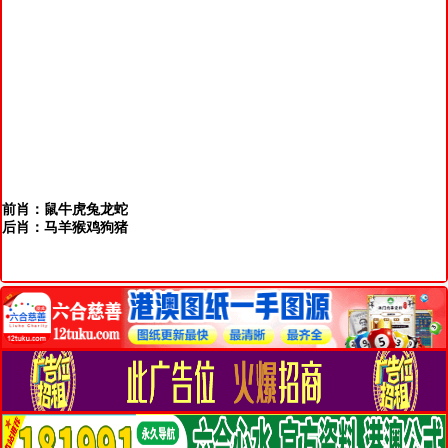
前肖：鼠牛虎兔龙蛇
后肖：马羊猴鸡狗猪