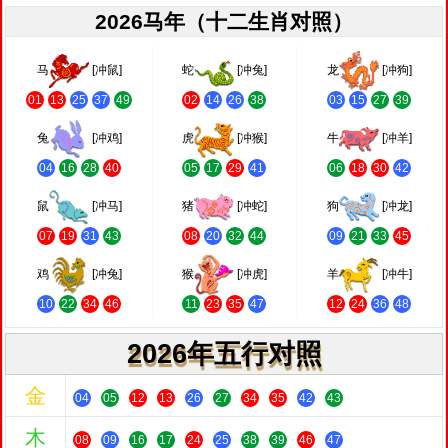
2026马年（十二生肖对照）
马
[冲鼠]
蛇
[冲兔]
龙
[冲狗]
01
13
25
37
49
02
14
26
38
03
15
27
39
兔
[冲鸡]
虎
[冲猴]
牛
[冲羊]
04
16
28
40
05
17
29
41
06
18
30
42
鼠
[冲马]
猪
[冲蛇]
狗
[冲龙]
07
19
31
43
08
20
32
44
09
21
33
45
鸡
[冲兔]
猴
[冲虎]
羊
[冲牛]
10
22
34
46
11
23
35
47
12
24
36
48
2026年五行对照
金
04
05
12
13
26
27
34
35
42
43
木
08
09
16
17
24
25
38
39
46
47