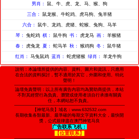
男肖：
鼠、牛、虎、龙、马、猴、狗
三合：
鼠龙猴、牛蛇鸡、虎马狗、兔羊猪
六合：
鼠牛、龙鸡、虎猪、蛇猴、兔狗、马羊
琴：
兔蛇鸡
棋：
鼠牛狗
书：
虎龙马
画：
羊猴猪
春：
虎兔龙
夏：
蛇马羊
秋：
猴鸡狗
冬：
鼠牛猪
红肖：
马兔鼠鸡
蓝肖：
蛇虎猪猴
绿肖：
羊龙牛狗
說明：本論壇所提供的內容、資料、圖片和資訊，只應用
在合法的資料探討，暫不適用於其它，外圍和使用。特此
聲明！
論壇免責聲明：以上所有廣告內容均為贊助商提供，本站
不對其經營行為負責。瀏覽或使用者須自行承擔有關責
任，本網站恕不負責。
【神笔马良】域名：www.632532.com
長期收集各類最新、最準確的每期文字資料大全，最快開
獎，公式規律盡在澳門神笔马良
广告联系飞机：
【位置联系】