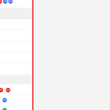
4
36
48
45
46
48