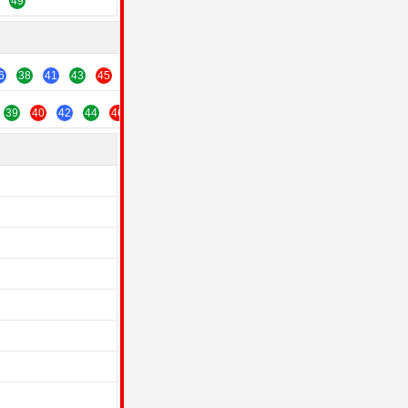
49
6
38
41
43
45
47
49
39
40
42
44
46
48