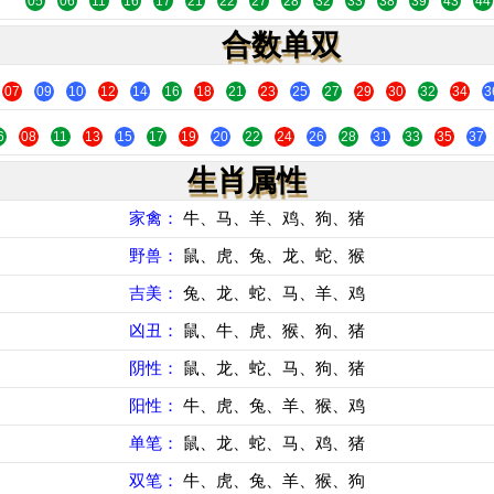
05
06
11
16
17
21
22
27
28
32
33
38
39
43
44
合数单双
07
09
10
12
14
16
18
21
23
25
27
29
30
32
34
3
6
08
11
13
15
17
19
20
22
24
26
28
31
33
35
37
生肖属性
家禽：
牛、马、羊、鸡、狗、猪
野兽：
鼠、虎、兔、龙、蛇、猴
吉美：
兔、龙、蛇、马、羊、鸡
凶丑：
鼠、牛、虎、猴、狗、猪
阴性：
鼠、龙、蛇、马、狗、猪
阳性：
牛、虎、兔、羊、猴、鸡
单笔：
鼠、龙、蛇、马、鸡、猪
双笔：
牛、虎、兔、羊、猴、狗