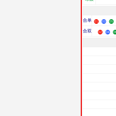
合单
01
03
05
合双
02
04
0