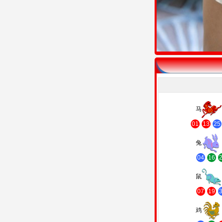
马
01
13
25
兔
04
16
鼠
07
19
鸡