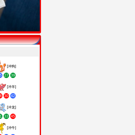
[冲狗]
5
27
39
[冲羊]
8
30
42
[冲龙]
1
33
45
[冲牛]