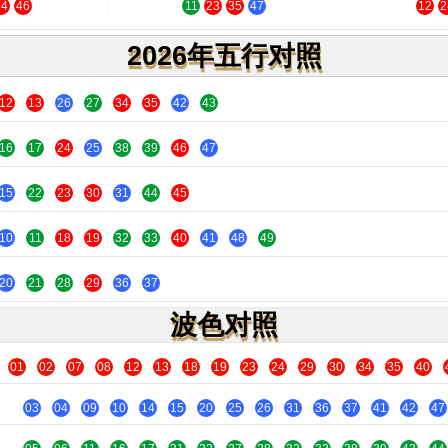
34
46
11
23
35
47
12
2
2026年五行对照
12
13
26
27
34
35
42
43
16
17
24
25
38
39
46
47
15
22
23
30
31
44
45
10
11
18
19
32
33
40
41
48
49
20
21
28
29
36
37
波色对照
01
02
07
08
12
13
18
19
23
24
29
30
34
35
40
03
04
09
10
14
15
20
25
26
31
36
37
41
42
47