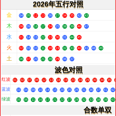
2026年五行对照
金
04
05
12
13
26
27
34
35
42
43
木
08
09
16
17
24
25
38
39
46
47
水
01
14
15
22
23
30
31
44
45
火
02
03
10
11
18
19
32
33
40
41
48
49
土
06
07
20
21
28
29
36
37
波色对照
红波
01
02
07
08
12
13
18
19
23
24
29
30
34
35
蓝波
03
04
09
10
14
15
20
25
26
31
36
37
41
42
绿波
05
06
11
16
17
21
22
27
28
32
33
38
39
43
合数单双