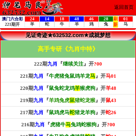
返回首页
见证奇迹★632532.com★成就梦想
高手专研
《九肖中特》
222
期
九肖
『
继续关注
』开
?00
221
期
九肖
『
牛虎猪兔鼠鸡羊龙
马
』开
马01
220
期
九肖
『
鼠兔蛇龙鸡
羊
猴虎狗
』开
羊48
219
期
九肖
『
羊鸡兔虎
鼠
猪蛇龙猴
』开
鼠43
217
期
九肖
『
鼠鸡虎马
蛇
猪龙羊狗
』开
蛇26
216
期
九肖
『
虎猪牛
马
兔鸡蛇猴狗
』开
?00