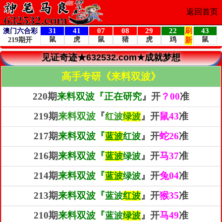
返回首页
见证奇迹★632532.com★成就梦想
高手专研《来料双波》
220
期
来料双波
『
正在研究
』开
？00
准
219
期
来料双波
『
』开
鼠43
准
红波
绿波
217
期
来料双波
『
』开
蛇26
准
蓝波
红波
216
期
来料双波
『
』开
马37
准
蓝波
绿波
214
期
来料双波
『
』开
兔04
准
蓝波
绿波
213
期
来料双波
『
』开
猴35
准
蓝波
红波
210
期
来料双波
『
』开
马49
准
蓝波
绿波