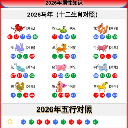
2026年属性知识
2026马年（十二生肖对照）
马
[冲鼠]
蛇
[冲兔]
龙
[冲狗]
01
13
25
37
49
02
14
26
38
03
15
27
39
兔
[冲鸡]
虎
[冲猴]
牛
[冲羊]
04
16
28
40
05
17
29
41
06
18
30
42
鼠
[冲马]
猪
[冲蛇]
狗
[冲龙]
07
19
31
43
08
20
32
44
09
21
33
45
鸡
[冲兔]
猴
[冲虎]
羊
[冲牛]
10
22
34
46
11
23
35
47
12
24
36
48
2026年五行对照
金
04
05
12
13
26
27
34
35
42
43