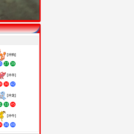
[冲狗]
5
27
39
[冲羊]
8
30
42
[冲龙]
1
33
45
[冲牛]
4
36
48