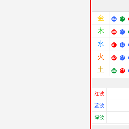
金
04
05
木
08
09
水
01
14
火
02
03
土
06
07
红波
蓝波
绿波