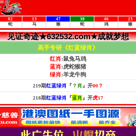
见证奇迹★632532.com★成就梦想
高手专研《红蓝绿肖》
红肖
:鼠兔马鸡
蓝肖
:虎蛇猴猪
绿肖
:羊龙牛
狗
219
期
红蓝绿肖
『
？
肖
』开
00？
218
期
红蓝绿肖
『
蓝
肖
』开
虎17