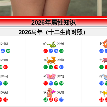
2026年属性知识
2026马年（十二生肖对照）
[冲鼠]
蛇
[冲兔]
龙
37
49
02
14
26
38
03
1
[冲鸡]
虎
[冲猴]
牛
28
40
05
17
29
41
06
1
[冲马]
猪
[冲蛇]
狗
31
43
08
20
32
44
09
2
[冲兔]
猴
[冲虎]
羊
34
46
11
23
35
47
12
2