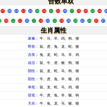
合数单双
07
09
10
12
14
16
18
21
23
25
27
29
30
32
34
3
6
08
11
13
15
17
19
20
22
24
26
28
31
33
35
37
生肖属性
家禽：
牛、马、羊、鸡、狗、猪
野兽：
鼠、虎、兔、龙、蛇、猴
吉美：
兔、龙、蛇、马、羊、鸡
凶丑：
鼠、牛、虎、猴、狗、猪
阴性：
鼠、龙、蛇、马、狗、猪
阳性：
牛、虎、兔、羊、猴、鸡
单笔：
鼠、龙、蛇、马、鸡、猪
双笔：
牛、虎、兔、羊、猴、狗
天肖：
牛、兔、龙、马、猴、猪