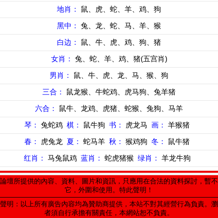
地肖：
鼠、虎、蛇、羊、鸡、狗
黑中：
兔、龙、蛇、马、羊、猴
白边：
鼠、牛、虎、鸡、狗、猪
女肖：
兔、蛇、羊、鸡、猪(五宫肖)
男肖：
鼠、牛、虎、龙、马、猴、狗
三合：
鼠龙猴、牛蛇鸡、虎马狗、兔羊猪
六合：
鼠牛、龙鸡、虎猪、蛇猴、兔狗、马羊
琴：
兔蛇鸡
棋：
鼠牛狗
书：
虎龙马
画：
羊猴猪
春：
虎兔龙
夏：
蛇马羊
秋：
猴鸡狗
冬：
鼠牛猪
红肖：
马兔鼠鸡
蓝肖：
蛇虎猪猴
绿肖：
羊龙牛狗
論壇所提供的內容、資料、圖片和資訊，只應用在合法的資料探討，暫不
它，外圍和使用。特此聲明！
聲明：以上所有廣告內容均為贊助商提供，本站不對其經營行為負責。瀏
者須自行承擔有關責任，本網站恕不負責。