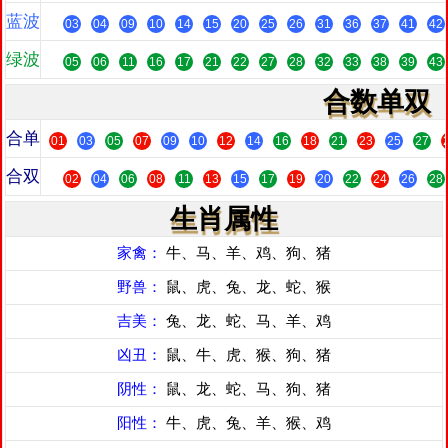
蓝波
03
04
09
10
14
15
20
25
26
31
36
37
41
42
绿波
05
06
11
16
17
21
22
27
28
32
33
38
39
43
合数单双
合单
01
03
05
07
09
10
12
14
16
18
21
23
25
27
合双
02
04
06
08
11
13
15
17
19
20
22
24
26
28
生肖属性
家禽：
牛、马、羊、鸡、狗、猪
野兽：
鼠、虎、兔、龙、蛇、猴
吉美：
兔、龙、蛇、马、羊、鸡
凶丑：
鼠、牛、虎、猴、狗、猪
阴性：
鼠、龙、蛇、马、狗、猪
阳性：
牛、虎、兔、羊、猴、鸡