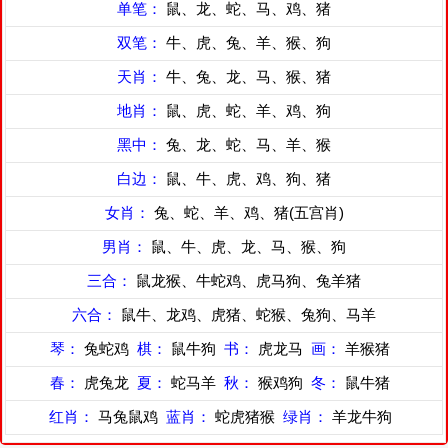
单笔：
鼠、龙、蛇、马、鸡、猪
双笔：
牛、虎、兔、羊、猴、狗
天肖：
牛、兔、龙、马、猴、猪
地肖：
鼠、虎、蛇、羊、鸡、狗
黑中：
兔、龙、蛇、马、羊、猴
白边：
鼠、牛、虎、鸡、狗、猪
女肖：
兔、蛇、羊、鸡、猪(五宫肖)
男肖：
鼠、牛、虎、龙、马、猴、狗
三合：
鼠龙猴、牛蛇鸡、虎马狗、兔羊猪
六合：
鼠牛、龙鸡、虎猪、蛇猴、兔狗、马羊
琴：
兔蛇鸡
棋：
鼠牛狗
书：
虎龙马
画：
羊猴猪
春：
虎兔龙
夏：
蛇马羊
秋：
猴鸡狗
冬：
鼠牛猪
红肖：
马兔鼠鸡
蓝肖：
蛇虎猪猴
绿肖：
羊龙牛狗